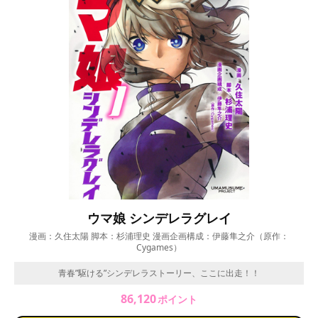
ウマ娘 シンデレラグレイ
漫画：久住太陽 脚本：杉浦理史 漫画企画構成：伊藤隼之介（原作：
Cygames）
青春”駆ける”シンデレラストーリー、ここに出走！！
86,120
ポイント