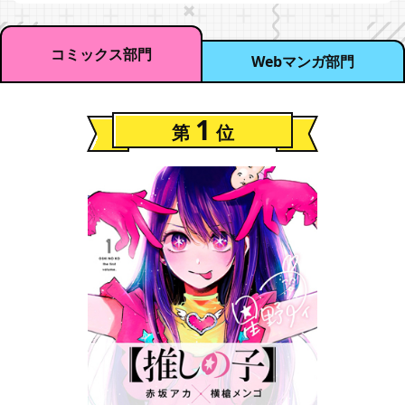
コミックス部門
Webマンガ部門
1
第
位