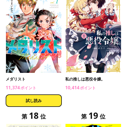
メダリスト
私の推しは悪役令嬢。
11,374
10,414
ポイント
ポイント
試し読み
18
19
第
位
第
位