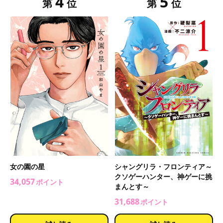
4
5
第
位
第
位
女の園の星
シャングリラ・フロンティア～
クソゲーハンター、神ゲーに挑
34,057
ポイント
まんとす～
31,688
ポイント