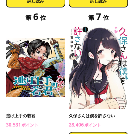
試し読み
試し読み
6
7
第
位
第
位
逃げ上手の若君
久保さんは僕を許さない
30,531
28,406
ポイント
ポイント