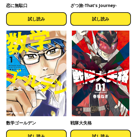
恋に無駄口
ざつ旅-That's Journey-
試し読み
試し読み
数学ゴールデン
戦隊大失格
試し読み
試し読み