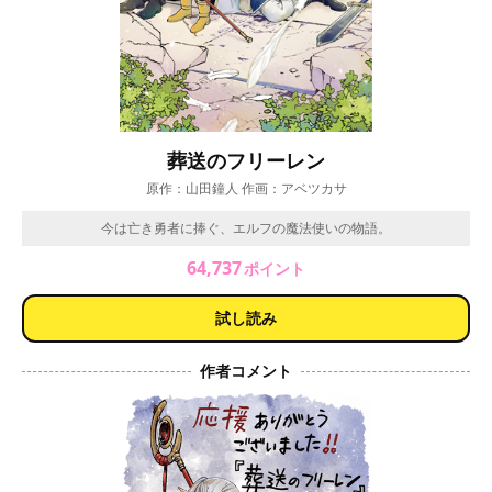
葬送のフリーレン
原作：山田鐘人 作画：アベツカサ
今は亡き勇者に捧ぐ、エルフの魔法使いの物語。
64,737
ポイント
試し読み
作者コメント