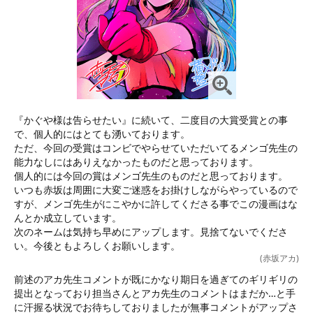
『かぐや様は告らせたい』に続いて、二度目の大賞受賞との事
で、個人的にはとても湧いております。

ただ、今回の受賞はコンビでやらせていただいてるメンゴ先生の
能力なしにはありえなかったものだと思っております。

個人的には今回の賞はメンゴ先生のものだと思っております。

いつも赤坂は周囲に大変ご迷惑をお掛けしながらやっているので
すが、メンゴ先生がにこやかに許してくださる事でこの漫画はな
んとか成立しています。

次のネームは気持ち早めにアップします。見捨てないでくださ
い。今後ともよろしくお願いします。
(赤坂アカ)
前述のアカ先生コメントが既にかなり期日を過ぎてのギリギリの
提出となっており担当さんとアカ先生のコメントはまだか…と手
に汗握る状況でお待ちしておりましたが無事コメントがアップさ