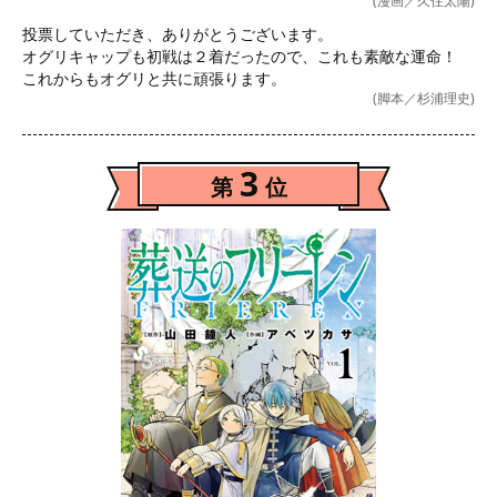
(漫画／久住太陽)
投票していただき、ありがとうございます。

オグリキャップも初戦は２着だったので、これも素敵な運命！

これからもオグリと共に頑張ります。
(脚本／杉浦理史)
3
第
位