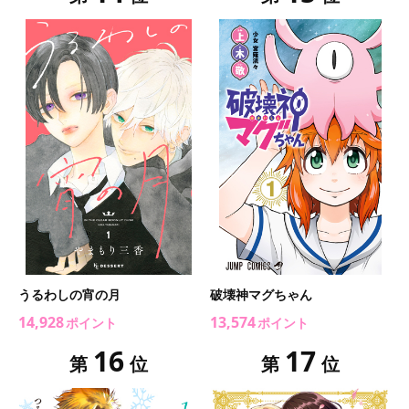
うるわしの宵の月
破壊神マグちゃん
14,928
13,574
ポイント
ポイント
16
17
第
位
第
位