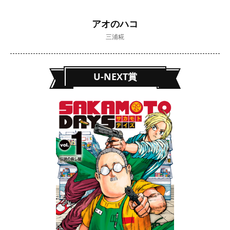
アオのハコ
三浦糀
U-NEXT賞