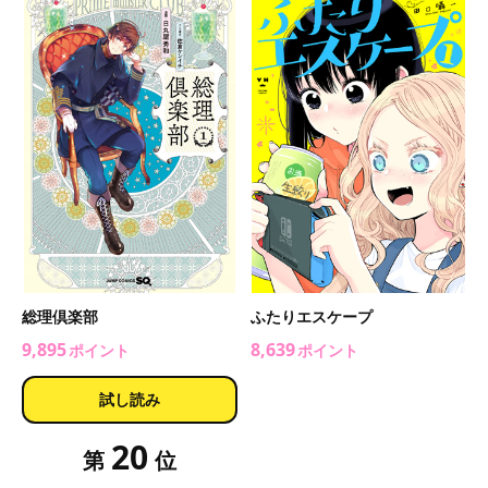
総理倶楽部
ふたりエスケープ
9,895
8,639
ポイント
ポイント
試し読み
20
第
位