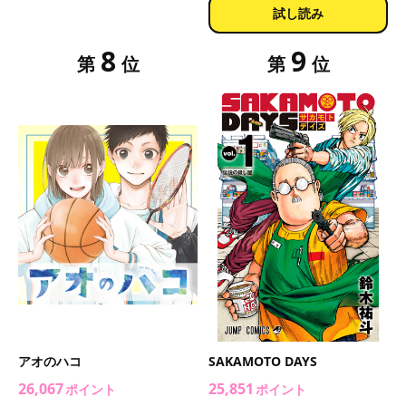
試し読み
8
9
第
位
第
位
アオのハコ
SAKAMOTO DAYS
26,067
25,851
ポイント
ポイント