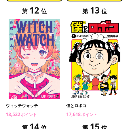
12
13
第
位
第
位
ウィッチウォッチ
僕とロボコ
18,522
17,618
ポイント
ポイント
14
15
第
位
第
位