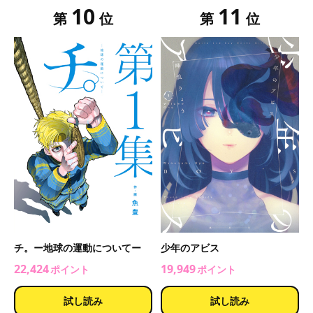
10
11
第
位
第
位
チ。ー地球の運動についてー
少年のアビス
22,424
19,949
ポイント
ポイント
試し読み
試し読み